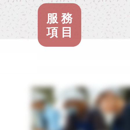
服 務
項 目