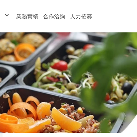
業務實績
合作洽詢
人力招募
食、餐盒
態