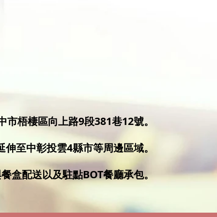
中市梧棲區向上路9段381巷12號。
延伸至中彰投雲4縣市等周邊區域。
餐盒配送以及駐點BOT餐廳承包。