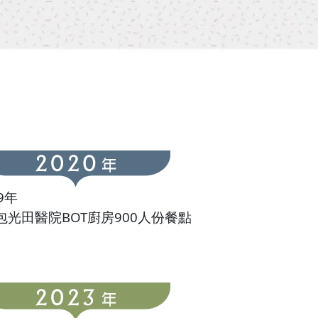
9年
包光田醫院BOT廚房900人份餐點