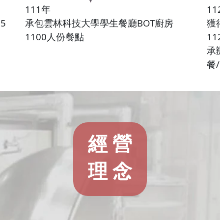
111年
11
5
承包雲林科技大學學生餐廳BOT廚房
獲
1100人份餐點
11
承
餐
經 營
理 念