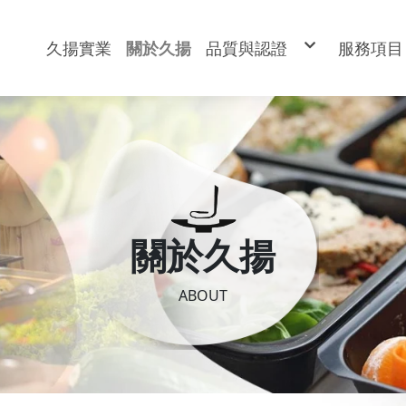
久揚實業
關於久揚
品質與認證
服務項目
環境設備介紹
團膳美
專業廚師團隊
最新動
關於久揚
ABOUT